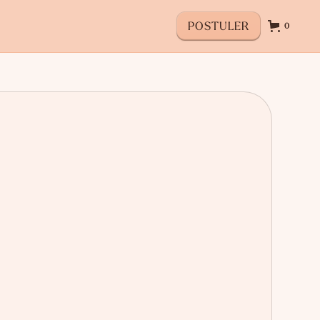
POSTULER
0